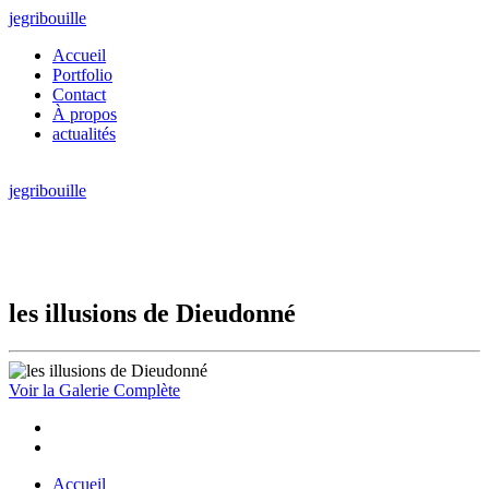
jegribouille
Accueil
Portfolio
Contact
À propos
actualités
jegribouille
les illusions de Dieudonné
Voir la Galerie Complète
Accueil